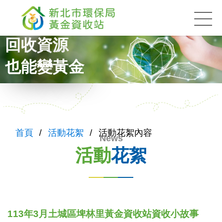
黃金資收站
:::
回收資源
也能變黃金
:::
首頁
活動花絮
活動花絮內容
活動
花絮
113年3月土城區埤林里黃金資收站資收小故事