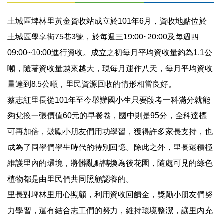
土城區埤林里黃金資收站成立於101年6月，資收地點位於
土城區學享街75巷3號，於每週三19:00~20:00及每週四
09:00~10:00進行資收。成立之初每月平均資收量約為1.1公
噸，隨著資收量越來越大，現每月運作八天，每月平均資收
量達到8.5公噸，里民資源回收的情形相當良好。
蔡志紅里長從101年至今舉辦國小生只要段考一科滿分就能
夠兌換一張價值60元的早餐卷，國中則是95分，全科達標
可再加倍，鼓勵小朋友們用功學習，獲得許多家長支持，也
成為了同學們學生時代的特別回憶。除此之外，里長還積極
維護里內的環境，將髒亂點轉換為後花園，隨處可見的綠色
植物都是由里民們共同照顧認養的。
里長對埤林里用心照顧，利用資收回饋金，獎勵小朋友們努
力學習，還有結合志工們的努力，維持環境整潔，讓里內充