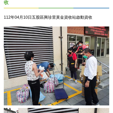
收
112年04月10日五股區興珍里黃金資收站啟動資收