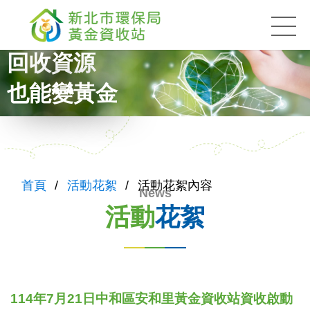
黃金資收站
:::
回收資源
也能變黃金
:::
首頁
活動花絮
活動花絮內容
活動
花絮
114年7月21日中和區安和里黃金資收站資收啟動