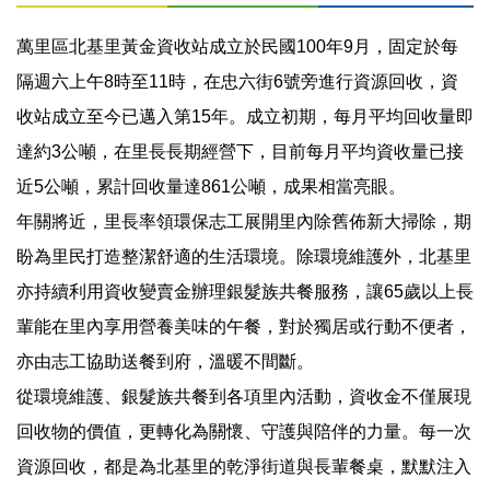
萬里區北基里黃金資收站成立於民國100年9月，固定於每
隔週六上午8時至11時，在忠六街6號旁進行資源回收，資
收站成立至今已邁入第15年。成立初期，每月平均回收量即
達約3公噸，在里長長期經營下，目前每月平均資收量已接
近5公噸，累計回收量達861公噸，成果相當亮眼。
年關將近，里長率領環保志工展開里內除舊佈新大掃除，期
盼為里民打造整潔舒適的生活環境。除環境維護外，北基里
亦持續利用資收變賣金辦理銀髮族共餐服務，讓65歲以上長
輩能在里內享用營養美味的午餐，對於獨居或行動不便者，
亦由志工協助送餐到府，溫暖不間斷。
從環境維護、銀髮族共餐到各項里內活動，資收金不僅展現
回收物的價值，更轉化為關懷、守護與陪伴的力量。每一次
資源回收，都是為北基里的乾淨街道與長輩餐桌，默默注入