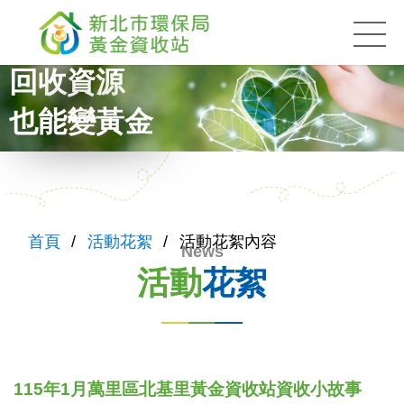
黃金資收站
:::
回收資源
也能變黃金
:::
首頁
活動花絮
活動花絮內容
活動
花絮
115年1月萬里區北基里黃金資收站資收小故事